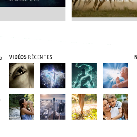
VIDÉOS
RÉCENTES
N
 à
n