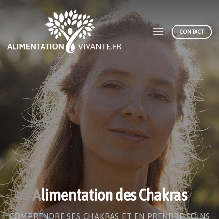
Skip
to
content
CONTACT
A
limentation des Chakras
COMPRENDRE SES CHAKRAS ET EN PRENDRE SOINS