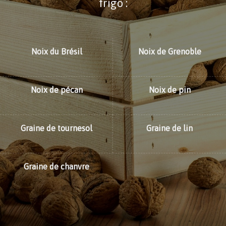
frigo :
Noix du Brésil
Noix de Grenoble
Noix de pécan
Noix de pin
Graine de tournesol
Graine de lin
Graine de chanvre