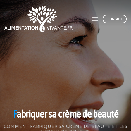
Skip
to
content
CONTACT
F
abriquer sa crème de beauté
COMMENT FABRIQUER SA CRÈME DE BEAUTÉ ET LES